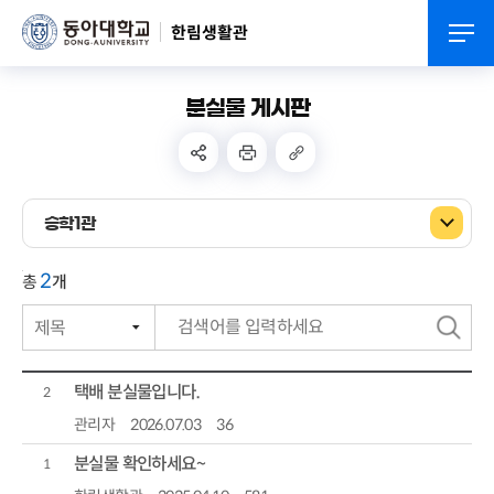
한림생활관
분실물 게시판
승학1관
2
총
개
제목
번호
검
작성자
색
택배 분실물입니다.
2
작성일자
관리자
2026.07.03
36
분실물 확인하세요~
조회수
1