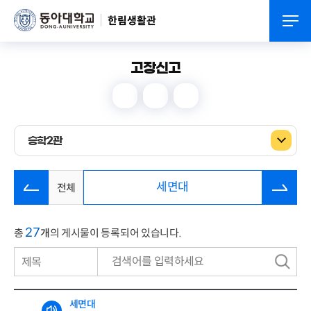
한림생활관
고장신고
승학2관
제목
구
세면대
전체
번호
상태
작성자
27
총
개
의 게시물이 등록되어 있습니다.
분류
검
작성일자
색
세면대
조회수