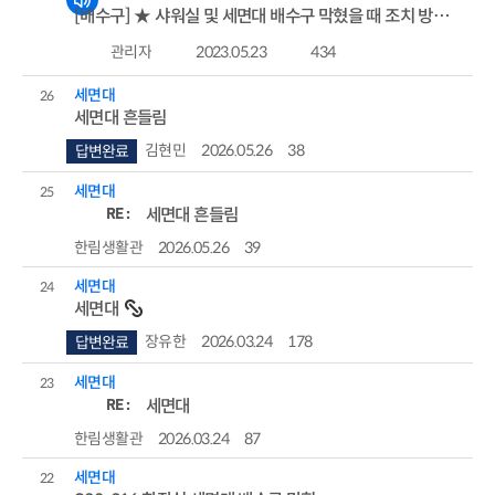
[배수구] ★ 샤워실 및 세면대 배수구 막혔을 때 조치 방법 ★
관리자
2023.05.23
434
세면대
26
세면대 흔들림
김현민
2026.05.26
38
답변완료
세면대
25
RE :
세면대 흔들림
한림생활관
2026.05.26
39
세면대
24
세면대
장유한
2026.03.24
178
답변완료
세면대
23
RE :
세면대
한림생활관
2026.03.24
87
세면대
22