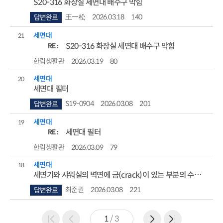
S20-316 화장실 세면대 배수구 막힘
王一松
2026.03.18
140
답변완료
세면대
21
RE :
S20-316 화장실 세면대 배수구 막힘
한림생활관
2026.03.19
80
세면대
20
세면대 필터
S19-0904
2026.03.08
201
답변완료
세면대
19
RE :
세면대 필터
한림생활관
2026.03.09
79
세면대
18
세면기와 샤워실의 벽면에 금(crack)이 있는 부분의 수리를 요청드립니다.
최준권
2026.03.08
221
답변완료
1
/
3